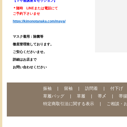
【マヤ暦講座＆セッション】
＊随時 LINEまたは電話にて
ご予約下さいませ
https://kimonotanaka.com/maya/
マスク着用：除菌等
徹底管理致しております。
ご安心くださいませ。
詳細はお店まで
お問い合わせください
振袖
留袖
訪問着
付下げ
草履バッグ
草履
帯〆
帯
特定商取引法に関する表示
ご相談・