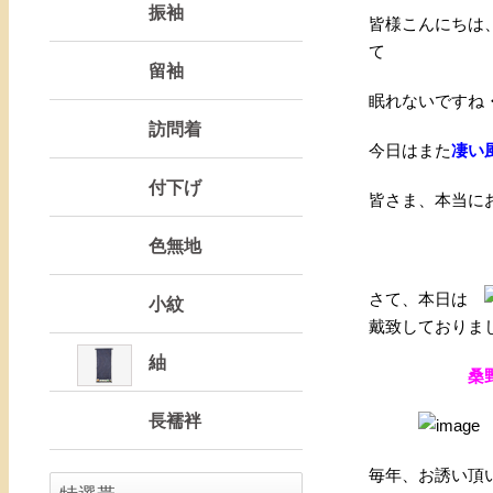
振袖
皆様こんにちは
て
留袖
眠れないです
訪問着
今日はまた
凄い
付下げ
皆さま、本当に
色無地
さて、本日は
小紋
戴致しておりま
紬
桑野パッチ
長襦袢
毎年、お誘い頂