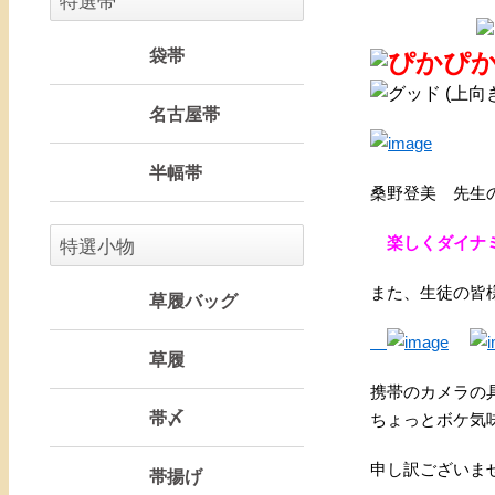
特選帯
袋帯
名古屋帯
半幅帯
桑野登美 先生
楽しくダイナミ
特選小物
また、生徒の
草履バッグ
草履
携帯のカメラの
帯〆
ちょっとボケ気
申し訳ございま
帯揚げ