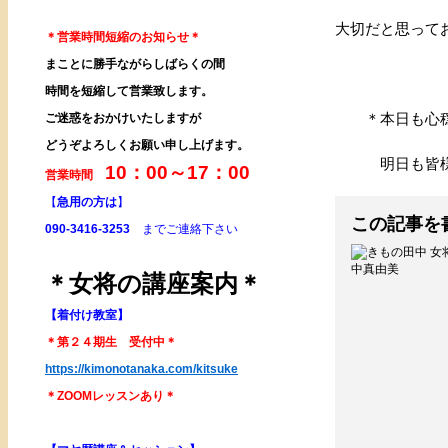
大切だと思って
＊営業時間短縮のお知らせ＊
まことに勝手ながらしばらくの間
時間を短縮して営業致します。
＊本日も心穏や
ご迷惑をおかけいたしますが
どうぞよろしくお願い申し上げます。
明日も皆様に
10：00～17：00
営業時間
【
急用の方は
】
この記事を
090-3416-3253
までご連絡下さい
＊女将の講座案内＊
【着付け教室】
＊第２４期生 受付中＊
https://kimonotanaka.com/kitsuke
＊ZOOMレッスンあり＊