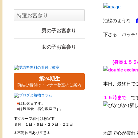
特選お宮参り
油絵のような
多
男の子お宮参り
下さる パッチ
女の子お宮参り
(身長１５５c
第24期生
本日、最終日で
前結び着付け・マナー教室のご案内
１５時まで
です
■
は店休日です。
■
は展示会、着付教室です。
👘グループ着付け教室👘
８月 １日・６日・２０日・２２日
地震で心が疲れ
⚠️不定休日あり注意⚠️