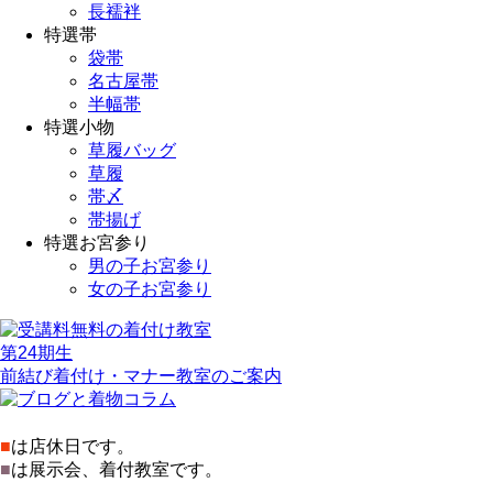
長襦袢
特選帯
袋帯
名古屋帯
半幅帯
特選小物
草履バッグ
草履
帯〆
帯揚げ
特選お宮参り
男の子お宮参り
女の子お宮参り
第24期生
前結び着付け・マナー教室のご案内
■
は店休日です。
■
は展示会、着付教室です。