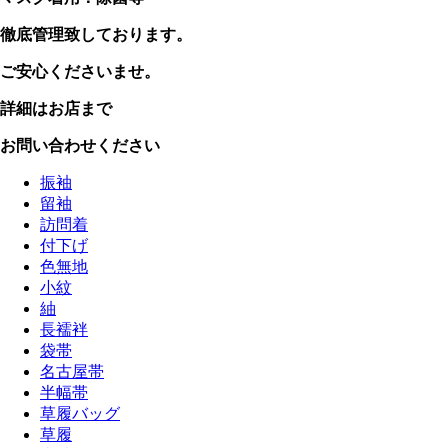
徹底管理致しております。
ご安心くださいませ。
詳細はお店まで
お問い合わせください
振袖
留袖
訪問着
付下げ
色無地
小紋
紬
長襦袢
袋帯
名古屋帯
半幅帯
草履バッグ
草履