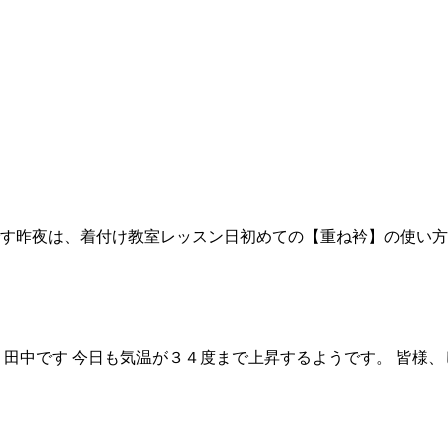
す昨夜は、着付け教室レッスン日初めての【重ね衿】の使い方レ
中です 今日も気温が３４度まで上昇するようです。 皆様、しっ