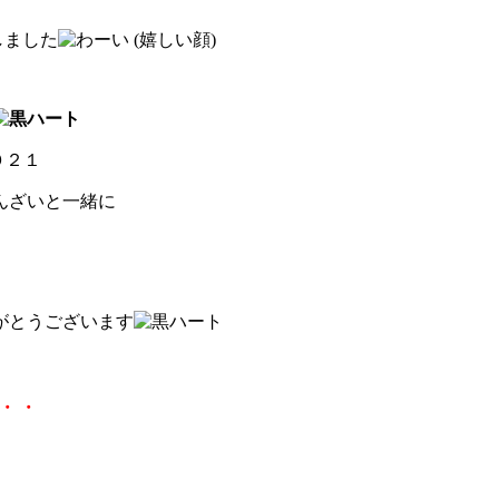
しました
０２１
んざいと一緒に
がとうございます
・・