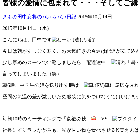
皆様の愛情に包まれて・・・そしてご
きもの田中女将の♪ら♪ら♪ら♪日記
2015年10月14日
2015年10月14日（水）
こんにちは、田中です
今日は朝がすっごく寒く、お天気続きの今週は配達が立て込
少し厚めのスーツで出勤しましたら 配達途中
「暑
言ってしまいました（笑）
朝6時、中学生の娘を送り出す時は
車に暖房を入
昼間の気温の差が激しいため服装に気をつけなくてはいけま
毎朝10時のミーティングで「食欲の秋
VS
ダイ
社長にイジラレながらも、私が甘い物を食べさせるN美さん