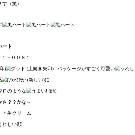
ます（笑）
す
７１－００８１
パッケージがすごく可愛い
感
に
マロのような
かさ？？かな～
 ＊生クリーム