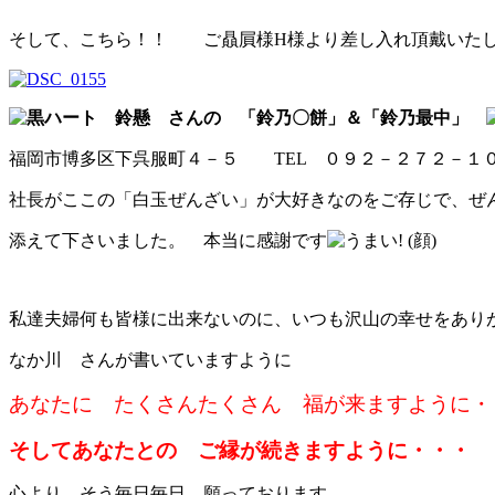
そして、こちら！！ ご贔屓様H様より差し入れ頂戴いた
鈴懸 さんの 「鈴乃〇餅」＆「鈴乃最中」
福岡市博多区下呉服町４－５ TEL ０９２－２７２－１
社長がここの「白玉ぜんざい」が大好きなのをご存じで、ぜ
添えて下さいました。 本当に感謝です
私達夫婦何も皆様に出来ないのに、いつも沢山の幸せをあり
なか川 さんが書いていますように
あなたに たくさんたくさん 福が来ますように・
そしてあなたとの ご縁が続きますように・・・
心より、そう毎日毎日
願っております。