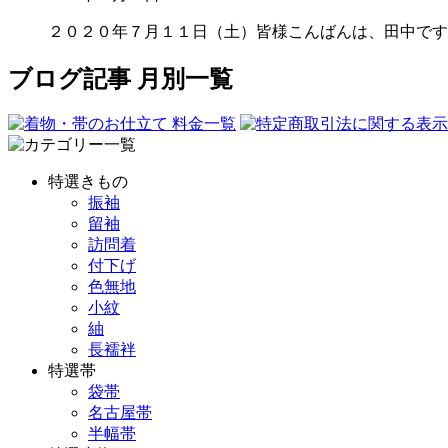
２０２０年７月１１日（土）皆様こんばんは、田中です
ブログ記事 月別一覧
特選きもの
振袖
留袖
訪問着
付下げ
色無地
小紋
紬
長襦袢
特選帯
袋帯
名古屋帯
半幅帯