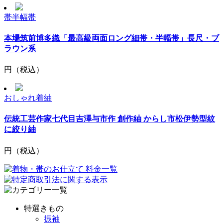
帯
半幅帯
本場筑前博多織「最高級両面ロング細帯・半幅帯」長尺・ブ
ラウン系
円
（税込）
おしゃれ着
紬
伝統工芸作家七代目吉澤与市作 創作紬 からし市松伊勢型紋
に絞り紬
円
（税込）
特選きもの
振袖