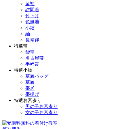
留袖
訪問着
付下げ
色無地
小紋
紬
長襦袢
特選帯
袋帯
名古屋帯
半幅帯
特選小物
草履バッグ
草履
帯〆
帯揚げ
特選お宮参り
男の子お宮参り
女の子お宮参り