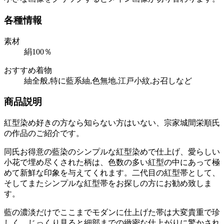
各種情報
素材
絹100％
おすすめ着物
紬全般,特に藍系紬,色無地,江戸小紋,お召しなど
商品説明
紅型染め好きの方なら知らない方はいない、宗家城間栄順氏
の作品のご紹介です。
同氏お得意の藍染のシンプルな紅型染めで仕上げ、愛らしい
小花で埋め尽くされた柄は、色数の多い紅型の中にあって極
めて新鮮な印象を与えてくれます。二代目の紅型帯として、
そしてまたシンプルな紅型帯をお探しの方にお勧め致しま
す。
藍の濃淡だけでここまでモダンに仕上げた帯は大変貴重で珍
しく、じっくり見ると細部までの緻密な仕上がりに驚かされ