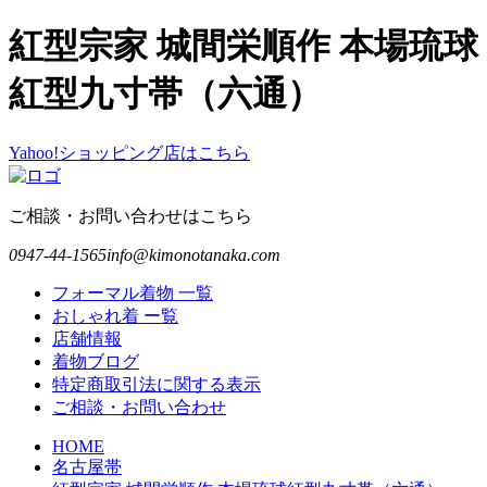
紅型宗家 城間栄順作 本場琉球
紅型九寸帯（六通）
Yahoo!ショッピング店はこちら
ご相談・お問い合わせはこちら
0947-44-1565
info@kimonotanaka.com
フォーマル着物 一覧
おしゃれ着 ー覧
店舗情報
着物ブログ
特定商取引法に関する表示
ご相談・お問い合わせ
HOME
名古屋帯