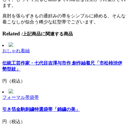
ます。
肩肘を張らずきもの通好みの帯をシンプルに締める、そんな
着こなしが似合う稀少な紅型帯でございます。
Related
/上記商品に関連する商品
おしゃれ着
紬
伝統工芸作家・七代目吉澤与市作 創作紬着尺「市松柿渋伊
勢型紋」
円
（税込）
フォーマル
帯
袋帯
引き箔金駒刺繍特選袋帯「錦繍の美」
円
（税込）