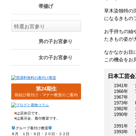
帯揚げ
草木染独特の
になるきもの
特選お宮参り
お手持ちの紬
たきもの姿が
男の子お宮参り
なかなかお目
女の子お宮参り
この機会をお
日本工芸会
1941年
第24期生
1966年
前結び着付け・マナー教室のご案内
1967年
1973年
1982年
■
は店休日です。
1990年
■
は展示会、着付教室です。
1991年
グループ着付け教室
1993年
８月 １日・６日・２０日・２２日