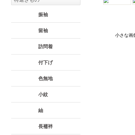
振袖
留袖
小さな画
訪問着
付下げ
色無地
小紋
紬
長襦袢