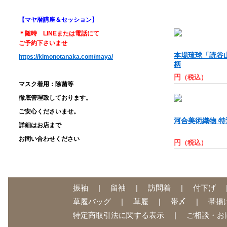
【マヤ暦講座＆セッション】
＊随時 LINEまたは電話にて
ご予約下さいませ
本場琉球「読谷
https://kimonotanaka.com/maya/
柄
円
（税込）
マスク着用：除菌等
徹底管理致しております。
ご安心くださいませ。
河合美術織物 
詳細はお店まで
お問い合わせください
円
（税込）
振袖
留袖
訪問着
付下げ
草履バッグ
草履
帯〆
帯揚
特定商取引法に関する表示
ご相談・お