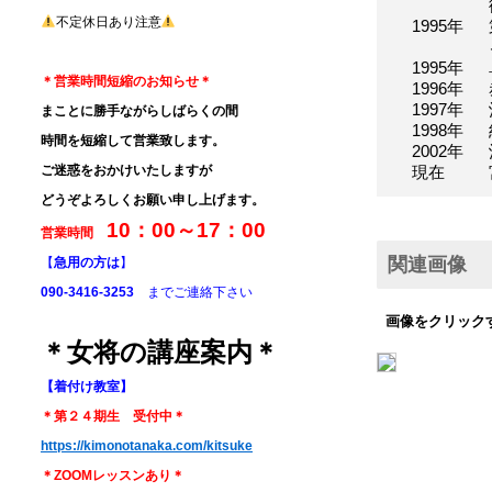
不定休日あり注意
1995年
1995年
＊営業時間短縮のお知らせ＊
1996年
1997年
まことに勝手ながらしばらくの間
1998年
時間を短縮して営業致します。
2002年
ご迷惑をおかけいたしますが
現在
どうぞよろしくお願い申し上げます。
10：00～17：00
営業時間
関連画像
【
急用の方は
】
090-3416-3253
までご連絡下さい
画像をクリック
＊女将の講座案内＊
【着付け教室】
＊第２４期生 受付中＊
https://kimonotanaka.com/kitsuke
＊ZOOMレッスンあり＊