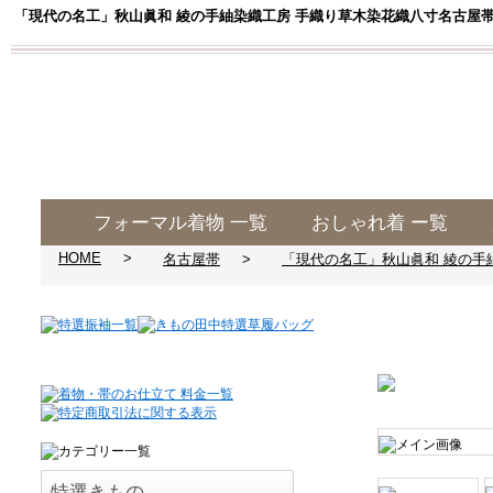
「現代の名工」秋山眞和 綾の手紬染織工房 手織り草木染花織八寸名古屋帯
フォーマル着物 一覧
おしゃれ着 ー覧
HOME
名古屋帯
「現代の名工」秋山眞和 綾の手
特選きもの